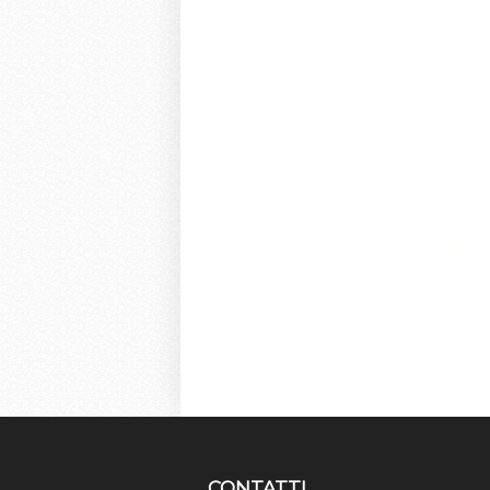
I absolutely love the shawl! 
they only got 1 in shipment 
modeling pic of the Poetic 
I've always wanted a bag in Damier Ebene but
Thank you, Jane!
LV Bags
oooohhhh! Congrats!
LV!
Louis Vuitton Monogram
definitely the trevi!
tho
LV Purses
Are you sure you 
with one of my new bags Havi
Happy bday!! You'll get the NF soon. Also, I
Vuitton Shop
.
CONTATTI