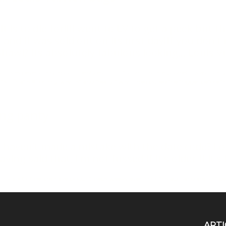
It is to die for!!!I went to LV to get a peek but 
and it was sold out on its first day!If you don't
Shawl? Its absolutely fabulous looking...
Louis V
 was never crazy about the styles until I found this rare goodie! It was totall
!! That's #1 on my wishlist and *really* wish I had pulled the trigger before t
ng panty
haven't made a mistake with the date code? I onl
ng said that, I'm not fussed if it's older if it's
 think a lot of people have bought bags weeks, even months ago, and are just ge
ARTI