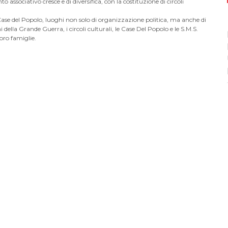
ssociativo cresce e di diversifica, con la costituzione di circoli
Case del Popolo, luoghi non solo di organizzazione politica, ma anche di
i della Grande Guerra, i circoli culturali, le Case Del Popolo e le S.M.S.
loro famiglie.