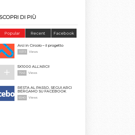
SCOPRI DI PIÙ
Popular
Recent
Facebook
Arci in Circolo – il progetto
11373
Views
5X1000 ALL’ARCI!
7543
Views
RESTA AL PASSO, SEGUI ARCI
BERGAMO SU FACEBOOK
6540
Views