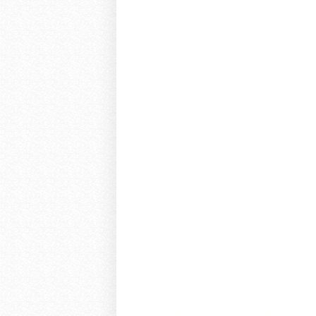
Mono...it's my fav!!
Louis Vuitton Store
i think u shld have a po