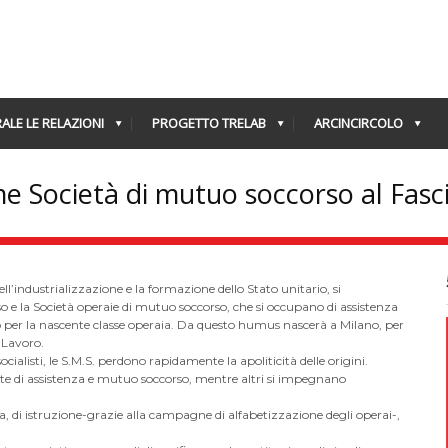
ALE LE RELAZIONI
PROGETTO TRELAB
ARCINCIRCOLO
e Società di mutuo soccorso al Fas
l’industrializzazione e la formazione dello Stato unitario, si
 e la Società operaie di mutuo soccorso, che si occupano di assistenza
 per la nascente classe operaia. Da questo humus nascerà a Milano, per
 Lavoro.
cialisti, le S.M.S. perdono rapidamente la apoliticità delle origini.
e di assistenza e mutuo soccorso, mentre altri si impegnano
ra, di istruzione-grazie alla campagne di alfabetizzazione degli operai-,