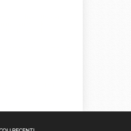
they didn't have it!Apparently
 mind, can you do a
uitton Neverfull
y meant to be because I was not expecting it.
he price increase! Can't wait to see your new
y ask as I just did that
 in new condition.
tting around to the reveals late.
Louis
COLI RECENTI