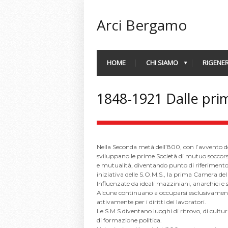
Arci Bergamo
HOME
CHI SIAMO
RIGENER
1848-1921 Dalle prim
Nella Seconda metà dell’800, con l’avvento del
sviluppano le prime Società di mutuo soccorso
e mutualità, diventando punto di riferimento
iniziativa delle S.O.M.S., la prima Camera del
Influenzate da ideali mazziniani, anarchici e so
Alcune continuano a occuparsi esclusivament
attivamente per i diritti dei lavoratori.
Le S.M.S diventano luoghi di ritrovo, di cultu
di formazione politica.