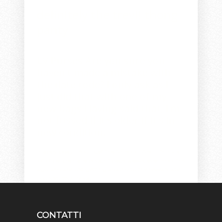
definitely the trevi!
thong
panty
LV Purses
Are you sure you
haven't made a mistake with
the date code? I only ask as I
just did that with one of my
new bags Having said that, I'm
not fussed if it's older if it's in
new condition.
Happy bday!! You'll get the NF soon. Also, I think a
lot of people have bought bags weeks, even months
ago, and are just getting around to the reveals late.
Louis Vuitton Shop
.
CONTATTI