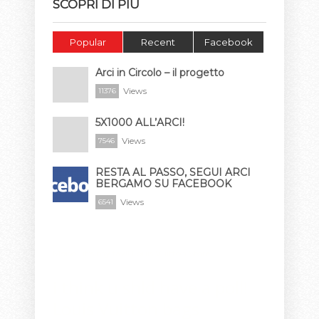
SCOPRI DI PIÙ
Popular
Recent
Facebook
Arci in Circolo – il progetto
Views
11376
5X1000 ALL’ARCI!
Views
7546
RESTA AL PASSO, SEGUI ARCI
BERGAMO SU FACEBOOK
Views
6541
Mono...it's my fav!!
Louis Vuitton Store
i think u shld have a poll!
Louis Vuitton bags