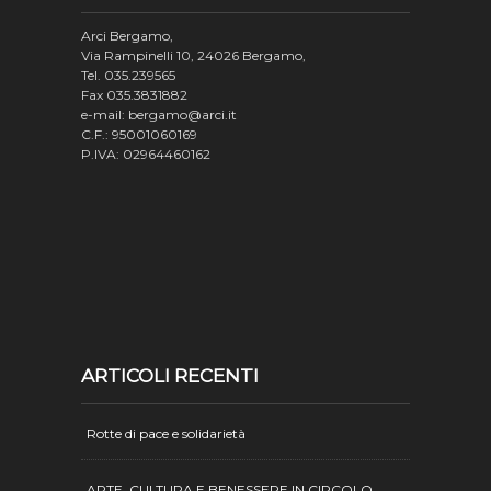
Arci Bergamo,
Via Rampinelli 10, 24026 Bergamo,
Tel. 035.239565
Fax 035.3831882
e-mail: bergamo@arci.it
C.F.: 95001060169
P.IVA: 02964460162
ARTICOLI RECENTI
Rotte di pace e solidarietà
ARTE, CULTURA E BENESSERE IN CIRCOLO