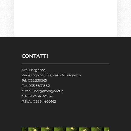
not fussed if it's older if it's in
new condition.
Happy bday!! You'll get the NF soon. Also, I think a
lot of people have bought bags weeks, even months
ago, and are just getting around to the reveals late.
Louis Vuitton Shop
.
CONTATTI
Arci Bergamo,
Via Rampinelli 10, 24026 Bergamo,
Tel. 035.239565
Fax 035.3831882
e-mail: bergamo@arci.it
C.F.: 95001060169
P.IVA: 02964460162