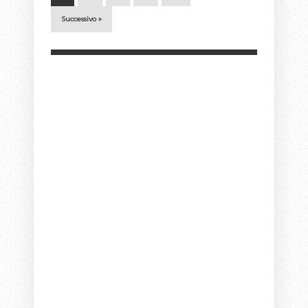
Successivo »
Mono...it's my fav!!
Louis Vuitton Store
i think u shld have a poll!
Louis Vuitton bags
I absolutely love the shawl! It is
to die for!!!I went to LV to get a
peek but they didn't have
it!Apparently they only got 1 in
shipment and it was sold out
on its first day!If you don't
mind, can you do a modeling
pic of the Poetic Shawl? Its
absolutely fabulous looking...