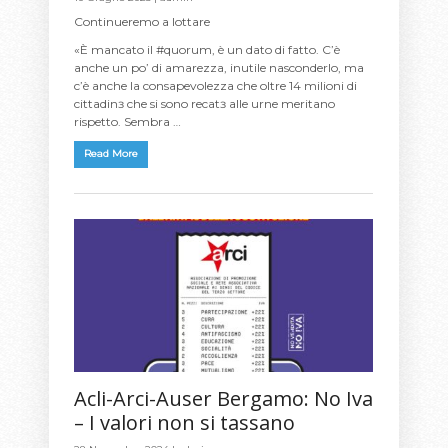
Continueremo a lottare
«È mancato il #quorum, è un dato di fatto. C’è
anche un po’ di amarezza, inutile nasconderlo, ma
c’è anche la consapevolezza che oltre 14 milioni di
cittadinɜ che si sono recatɜ alle urne meritano
rispetto. Sembra …
Read More
Acli-Arci-Auser Bergamo: No Iva
– I valori non si tassano