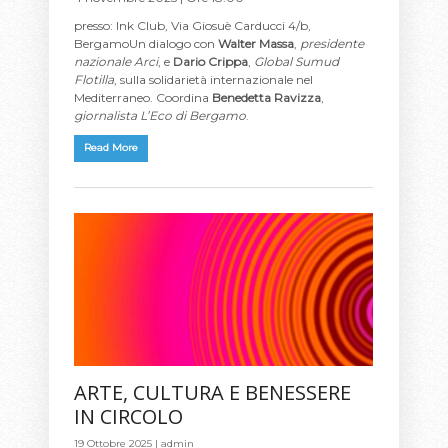
presso: Ink Club, Via Giosuè Carducci 4/b,
BergamoUn dialogo con
Walter Massa
,
presidente
nazionale Arci
, e
Dario Crippa
,
Global Sumud
Flotilla
, sulla solidarietà internazionale nel
Mediterraneo. Coordina
Benedetta Ravizza
,
giornalista L’Eco di Bergamo
.
Read More
ARTE, CULTURA E BENESSERE
IN CIRCOLO
19 Ottobre 2025 |
admin