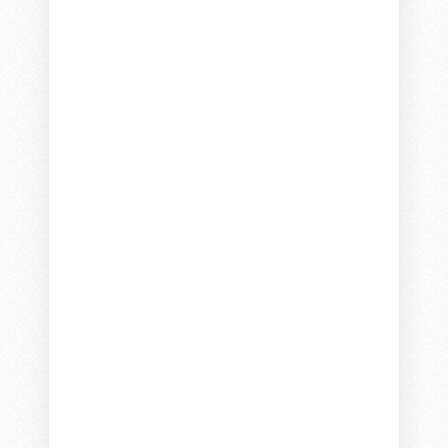
Louis Vuitton Neverfull
I've always wanted a bag in Damier Ebene but was
never crazy about the styles until I found this rare
goodie! It was totally meant to be because I was not
expecting it. Thank you, Jane!
LV Bags
oooohhhh!
Congrats!!! That's #1 on my wishlist and *really*
wish I had pulled the trigger before the price
increase! Can't wait to see your new LV!
Louis
Vuitton Monogram
definitely the trevi!
thong
panty
LV Purses
Are you sure you
haven't made a mistake with
the date code? I only ask as I
just did that with one of my
new bags Having said that, I'm