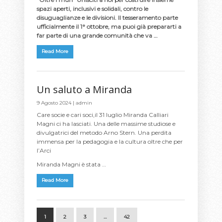
spazi aperti, inclusivi e solidali, contro le
disuguaglianze e le divisioni. Il tesseramento parte
ufficialmente il 1° ottobre, ma puoi già prepararti a
far parte di una grande comunità che va …
Read More
Un saluto a Miranda
9 Agosto 2024 |
admin
Care socie e cari soci,il 31 luglio Miranda Calliari
Magni ci ha lasciati. Una delle massime studiose e
divulgatrici del metodo Arno Stern. Una perdita
immensa per la pedagogia e la cultura oltre che per
l’Arci
Miranda Magni è stata …
Read More
1
2
3
…
42