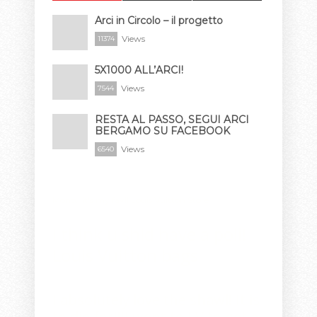
Arci in Circolo – il progetto
Views
11374
5X1000 ALL’ARCI!
Views
7544
RESTA AL PASSO, SEGUI ARCI
BERGAMO SU FACEBOOK
Views
6540
Mono...it's my fav!!
Louis Vuitton Store
i think u shld have a poll!
Louis Vuitton bags
I absolutely love the shawl! It is
to die for!!!I went to LV to get a