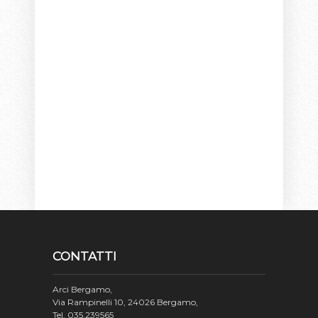
LV Purses
Are you sure you
haven't made a mistake with
the date code? I only ask as I
just did that with one of my
new bags Having said that, I'm
not fussed if it's older if it's in
new condition.
Happy bday!! You'll get the NF soon. Also, I think a
lot of people have bought bags weeks, even months
ago, and are just getting around to the reveals late.
Louis Vuitton Shop
.
CONTATTI
Arci Bergamo,
Via Rampinelli 10, 24026 Bergamo,
Tel. 035.239565