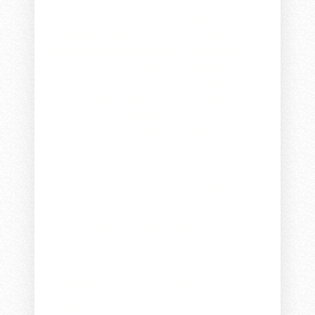
peek but they didn't have
it!Apparently they only got 1 in
shipment and it was sold out
on its first day!If you don't
mind, can you do a modeling
pic of the Poetic Shawl? Its
absolutely fabulous looking...
Louis Vuitton Neverfull
I've always wanted a bag in Damier Ebene but was
never crazy about the styles until I found this rare
goodie! It was totally meant to be because I was not
expecting it. Thank you, Jane!
LV Bags
oooohhhh!
Congrats!!! That's #1 on my wishlist and *really*
wish I had pulled the trigger before the price
increase! Can't wait to see your new LV!
Louis
Vuitton Monogram
definitely the trevi!
thong
panty