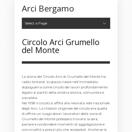
Arci Bergamo
Select a Page
Hide Navigation
Home
Chi siamo
Statuto
Tessera Digitale Arci
Call for Afghanistan CIRCOLI RIFUGIO
Circoli
Circoli Arci
Arcigay Bergamo CIVES
Arci UISP Malpensata
Associazione Alben
Associazione Larsen
Associazione Mary Poppins
Atelier delle Mura
Barrio
Bergamo Danza
Big Up APS
Circolo Al Bafo
Circolo Arci Grumello del Monte
Circolo Arci Genuizzi
Circolo ARCI Sovere
Circolo La Famiglia
Circolo Femminile Pietra Rossa
Circolo Fratellanza Casnigo
Club Sax Dance
DOOUBLE T TATTOO
IL CLUB circolo arci
I Love Val Brembana
Ink Club
Isabelle il capriolo
Kokoro
La Perla Beach
LESBICHEXXBERGAMO
Liberamente
Maite
MODERN BALLET
NOI Diversamente Insieme circolo arci
Parco
PDF- Punto di Fuga APS circolo arci
Rosa Agrestis
SoNo Società Nomade – circolo arci
Sottovoce Speakeasy
Teatro Chapati
altri circoli arci
Convenzioni
Corsi
Organismi Dirigenti
Privacy Policy and Cookies
Programma culturale
I Nostri Uffici
Storie dalla Quarantena
Blog
Rigenerale le Relazioni
CIRCOLI BERGAMO
Atelier delle Mura
Bergamo Danza
Circolo Arci Genuizzi
Circolo Arci Grumello del Monte
Ink Club
Isabelle il capriolo
Kokoro
Liberamente
Maite
Parco
Rosa Agrestis
Teatro Chapati
Progetto TreLaB
CORSI TreLab
Meet the Teacher
ARCInCIRCOLO
Programma culturale
ARCInFESTA: 8-9-10 settembre
ARCInFESTA: la call per circoli
Circolo Arci Grumello
del Monte
La storia del Circolo Arci di Grumello del Monte ha
radici lontane: lo spazio nasce nell’immediato
dopoguerra come circolo dei lavori profondamente
legato ai partiti della sinistra storica, comunista e
cocialista.
Nel 1958 il circolo si affilia alla neonata rete nazionale
degli Arci. La mission originale del circolo era quella
di offrire un luogo dove i lavoratori della zona di
Grumello del Monte potessero trovarsi la sera,
parlare e condividere momenti di aggregazione e
convivialità a prezzi più che accessibili. Anche se la