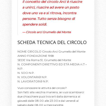
Il concetto del circolo Arci è riuscire
a unirci, riuscire ad avere un posto
dove uno va e si ritrova, incontra
persone. Tutto senza bisogno di
spendere soldi.
Circolo arci Grumello del Monte
SCHEDA TECNICA DEL CIRCOLO
NOME CIRCOLO Circolo Arci Grumello del Monte
ANNO FONDAZIONE 1958
SEDE Via Roma 51, Grumello del Monte
N. COMPONENTI DIRETTIVO ED ETÀ MEDIA n.7 –
N.P.
N. SOCI N.P.
N. VOLONTARIƏ N.P.
N. LAVORATORƏ N.P.
Vuoi conoscere le attività del circolo?
Son fatti alla vecchia maniera, se vuoi scambiarci
due chiacchiere puoi trovarli dalla domenica al
giovedì dalle 08.00 alle 23.00 e dal venerdì al
sabato dalle 08.00 a mezzanotte.