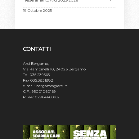
Tesseramento Arci 2025-2026
19 Ottobre 2025
CONTATTI
Arci Bergamo,
Via Rampinelli 10, 24026 Bergamo,
Tel. 035.239565
Fax 035.3831882
e-mail: bergamo@arci.it
C.F.: 95001060169
P.IVA: 02964460162