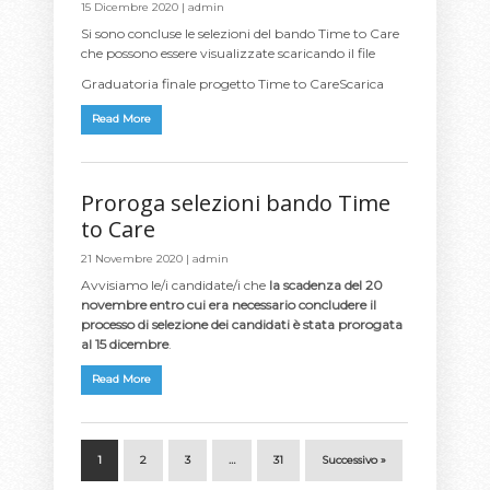
15 Dicembre 2020 |
admin
Si sono concluse le selezioni del bando Time to Care
che possono essere visualizzate scaricando il file
Graduatoria finale progetto Time to CareScarica
Read More
Proroga selezioni bando Time
to Care
21 Novembre 2020 |
admin
Avvisiamo le/i candidate/i che
la scadenza del 20
novembre entro cui era necessario concludere il
processo di selezione dei candidati è stata prorogata
al 15 dicembre
.
Read More
1
2
3
…
31
Successivo »