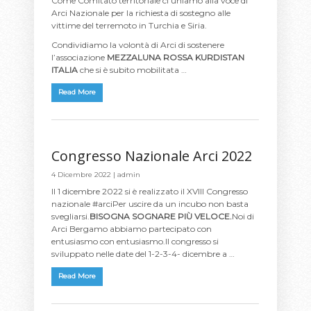
Come Comitato territoriale ci uniamo alla voce di
Arci Nazionale per la richiesta di sostegno alle
vittime del terremoto in Turchia e Siria.
Condividiamo la volontà di Arci di sostenere
l’associazione
MEZZALUNA ROSSA KURDISTAN
ITALIA
che si è subito mobilitata …
Read More
Congresso Nazionale Arci 2022
4 Dicembre 2022 |
admin
Il 1 dicembre 2022 si è realizzato il XVIII Congresso
nazionale #arciPer uscire da un incubo non basta
svegliarsi.
BISOGNA SOGNARE PIÙ VELOCE.
Noi di
Arci Bergamo abbiamo partecipato con
entusiasmo con entusiasmo.Il congresso si
sviluppato nelle date del 1-2-3-4- dicembre a …
Read More