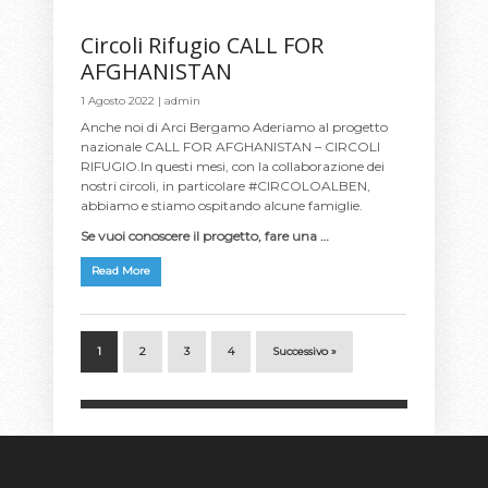
Circoli Rifugio CALL FOR
AFGHANISTAN
1 Agosto 2022 |
admin
Anche noi di Arci Bergamo Aderiamo al progetto
nazionale CALL FOR AFGHANISTAN – CIRCOLI
RIFUGIO.In questi mesi, con la collaborazione dei
nostri circoli, in particolare #CIRCOLOALBEN,
abbiamo e stiamo ospitando alcune famiglie.
Se vuoi conoscere il progetto, fare una …
Read More
1
2
3
4
Successivo »