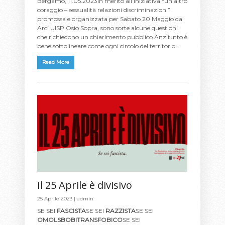
Bergamo, 11.05.2023In merito all’iniziativa “un altro
coraggio – sessualità relazioni discriminazioni”
promossa e organizzata per Sabato 20 Maggio da
Arci UISP Osio Sopra, sono sorte alcune questioni
che richiedono un chiarimento pubblico.Anzitutto è
bene sottolineare come ogni circolo del territorio …
Read More
Il 25 Aprile è divisivo
25 Aprile 2023 |
admin
SE SEI
FASCISTA
SE SEI
RAZZISTA
SE SEI
OMOLSBOBITRANSFOBICO
SE SEI