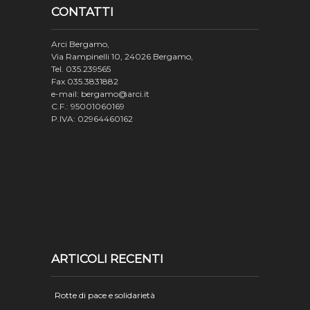
CONTATTI
Arci Bergamo,
Via Rampinelli 10, 24026 Bergamo,
Tel. 035.239565
Fax 035.3831882
e-mail: bergamo@arci.it
C.F.: 95001060169
P.IVA: 02964460162
ARTICOLI RECENTI
Rotte di pace e solidarietà