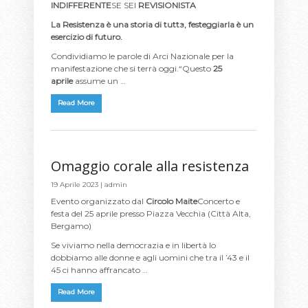
INDIFFERENTE
SE SEI
REVISIONISTA
La Resistenza è una storia di tuttз, festeggiarla è un
esercizio di futuro.
Condividiamo le parole di Arci Nazionale per la
manifestazione che si terrà oggi.“Questo
25
aprile
assume un …
Read More
Omaggio corale alla resistenza
19 Aprile 2023 |
admin
Evento organizzato dal
Circolo Maite
Concerto e
festa del 25 aprile presso Piazza Vecchia (Città Alta,
Bergamo)
Se viviamo nella democrazia e in libertà lo
dobbiamo alle donne e agli uomini che tra il ’43 e il
45 ci hanno affrancato …
Read More