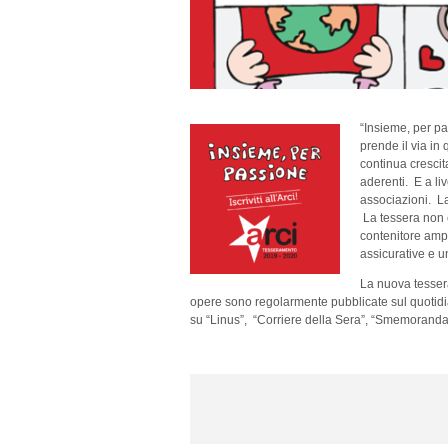
“Insiem
e, per p
prende il via in
continua crescit
aderenti. E a liv
associazioni. La
La tessera non 
contenitore ampi
assicurative e u
La nuova tessera
opere sono regolarmente pubblicate sul quotid
su “Linus”, “Corriere della Sera”, “Smemoranda” ,