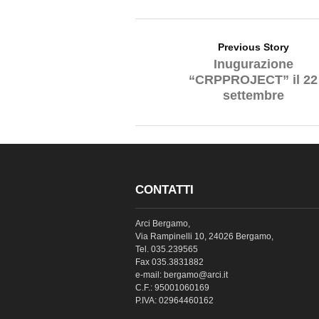
Previous Story
Inugurazione
“CRPPROJECT” il 22
settembre
CONTATTI
Arci Bergamo,
Via Rampinelli 10, 24026 Bergamo,
Tel. 035.239565
Fax 035.3831882
e-mail: bergamo@arci.it
C.F.: 95001060169
P.IVA: 02964460162