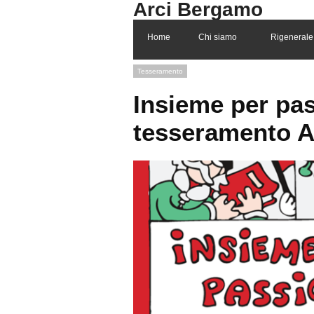
Arci Bergamo
Home
Chi siamo
Rigenerale 
Tesseramento
Insieme per pas
tesseramento A