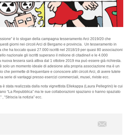
assione” è lo slogan della campagna tesseramento Arci 2019/20 che
 questi giorni nei circoli Arci di Bergamo e provincia. Un tesseramento in
a che ha toccato quasi 27.000 iscritti nel 2018/19 per quasi 80 associazioni
ello nazionale gli iscritti superano il milione di citadine/i e le 4.000
 nuova tessera sarà attiva dal 1 ottobre 2019 ma può essere già richiesta.
è solo un momento ideale di adesione alla propria associazione ma è un
o che permette di frequentare e conoscere altri circoli Arci, di avere tutele
na serie di vantaggi presso esercizi commerciali, musei, riviste ecc.
 è stata realizzata dalla nota vignettista Ellekappa (Laura Pellegrini) le cui
iano “La Repubblica” ma le sue collaborazioni spaziano o hanno spaziato
 “Striscia la notizia” ecc.