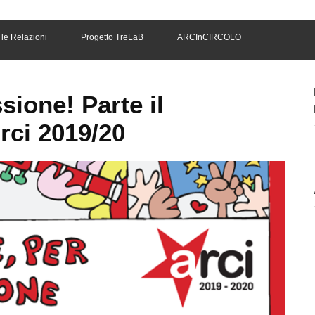
le Relazioni
Progetto TreLaB
ARCInCIRCOLO
sione! Parte il
rci 2019/20