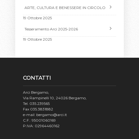
ARTE, CULTURA E BENESSERE IN CIRCOLO
19 Ottobre 2025
Tesseramento Arci 2025-2026
19 Ottobre 2025
CONTATTI
Arci Bergamo,
Via Rampinelli 10, 24026 Bergamo,
Tel. 035.239565
Fax 035.3831882
e-mail: bergamo@arci.it
C.F.: 95001060169
P.IVA: 02964460162